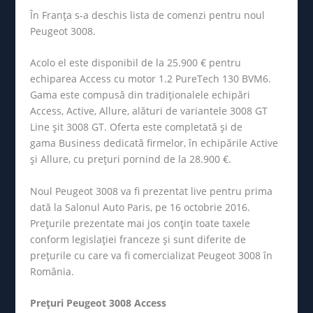
În Franța s-a deschis lista de comenzi pentru noul
Peugeot 3008.
Acolo el este disponibil de la 25.900 € pentru
echiparea Access cu motor 1.2 PureTech 130 BVM6.
Gama este compusă din tradiționalele echipări
Access, Active, Allure, alături de variantele 3008 GT
Line șit 3008 GT. Oferta este completată și de
gama Business dedicată firmelor, în echipările Active
și Allure, cu prețuri pornind de la 28.900 €.
Noul Peugeot 3008 va fi prezentat live pentru prima
dată la Salonul Auto Paris, pe 16 octobrie 2016.
Prețurile prezentate mai jos conțin toate taxele
conform legislației franceze și sunt diferite de
prețurile cu care va fi comercializat Peugeot 3008 în
România.
Prețuri Peugeot 3008 Access