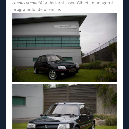
condus vreodată”
a declarat Jason Giblett, managerul
programului de ucenicie.