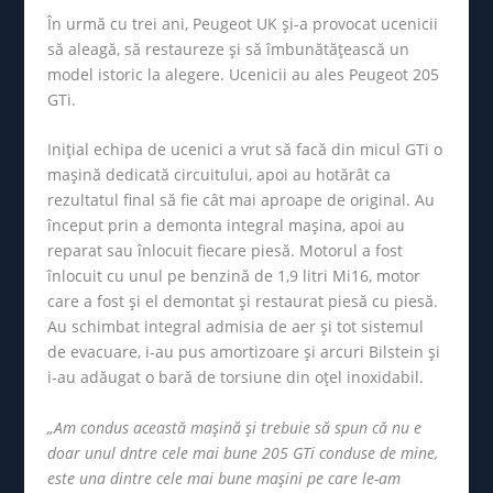
În urmă cu trei ani, Peugeot UK și-a provocat ucenicii
să aleagă, să restaureze și să îmbunătățească un
model istoric la alegere. Ucenicii au ales Peugeot 205
GTi.
Inițial echipa de ucenici a vrut să facă din micul GTi o
mașină dedicată circuitului, apoi au hotărât ca
rezultatul final să fie cât mai aproape de original. Au
început prin a demonta integral mașina, apoi au
reparat sau înlocuit fiecare piesă. Motorul a fost
înlocuit cu unul pe benzină de 1,9 litri Mi16, motor
care a fost și el demontat și restaurat piesă cu piesă.
Au schimbat integral admisia de aer și tot sistemul
de evacuare, i-au pus amortizoare și arcuri Bilstein și
i-au adăugat o bară de torsiune din oțel inoxidabil.
„Am condus această mașină și trebuie să spun că nu e
doar unul dntre cele mai bune 205 GTi conduse de mine,
este una dintre cele mai bune mașini pe care le-am