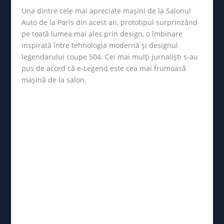
Una dintre cele mai apreciate mașini de la Salonul
Auto de la Paris din acest an, prototipul surprinzând
pe toată lumea mai ales prin design, o îmbinare
inspirată între tehnologia modernă și designul
legendarului coupe 504. Cei mai mulți jurnaliști s-au
pus de acord că e-Legend este cea mai frumoasă
mașină de la salon.